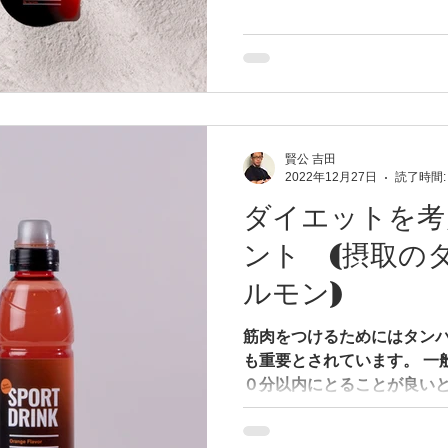
じカロリーならば炭水化物
の方が満腹感を得られる...
賢公 吉田
2022年12月27日
読了時間:
ダイエットを考
ント (摂取の
ルモン)
筋肉をつけるためにはタン
も重要とされています。 一
０分以内にとることが良いと
ーニングによる成長ホルモン
ホルモンとは？...