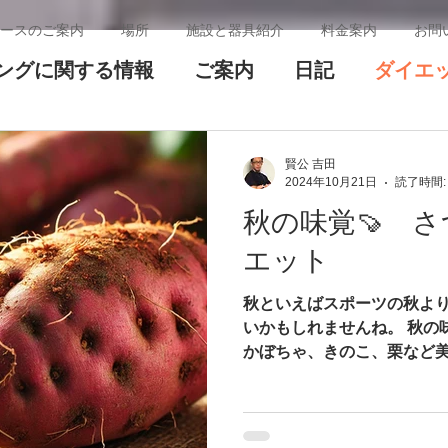
ースのご案内
場所
施設と器具紹介
料金案内
お問
ングに関する情報
ご案内
日記
ダイエ
ついて
コンディションについて
トレーニン
賢公 吉田
2024年10月21日
読了時間:
秋の味覚🍠 
エット
秋といえばスポーツの秋より
いかもしれませんね。 秋の
かぼちゃ、きのこ、栗など
てつい食べ過ぎてしまうこ
しょう😁 今回はさつまい
したいと思います...