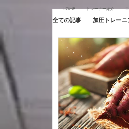
HOME
トレーナー紹介
コ
全ての記事
加圧トレーニ
プロテイン&アミノ酸に
所属団体&資格