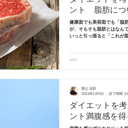
ント 脂肪につ
健康面でも美容面でも「脂
が、そもそも脂肪とはなんで
いっと引っ張ると「これが
体内に存在する脂肪には、
ロール、リン脂質の４種類があ
賢公 吉田
2023年1月5日
読了時間: 1
ダイエットを考
ント満腹感を得