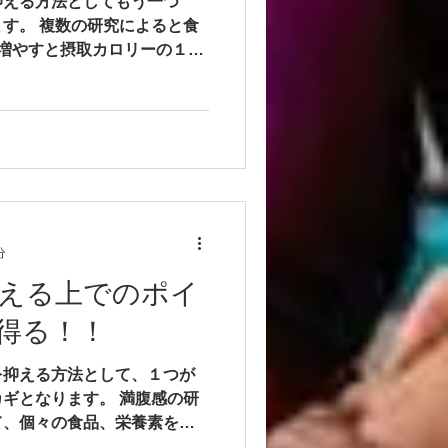
抑える方法としてもう一つ
す。 複数の研究によると食
増やすと摂取カロリーの１
4ポンド（約１．８ｋｇ）の
らかにされている。果物、野
分
える上でのポイ
得る！！
を抑える方法として、１つが
ギとなります。 満腹感の研
て、個々の食品、栄養素を摂
足感を調べる方法があり、同