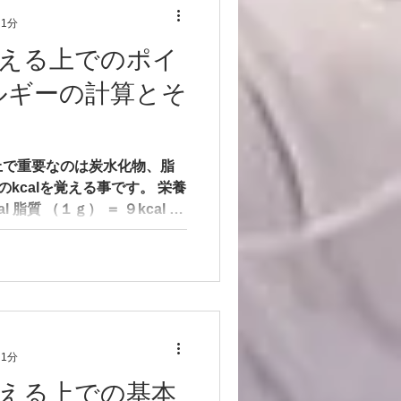
 1分
える上でのポイ
ルギーの計算とそ
上で重要なのは炭水化物、脂
kcalを覚える事です。 栄養
１ｇ） ＝ ９kcal 蛋
 1分
える上での基本