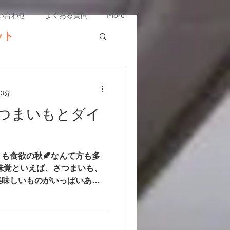
い合わせ
よくある質問
More
ット
グ雑学
 3分
さつまいもとダイ
も食欲の秋🍂なんて方も多
味覚といえば、さつまいも、
美味しいものがいっぱいあっ
と多いと思います。注意しま
もを利用したダイエットを紹介