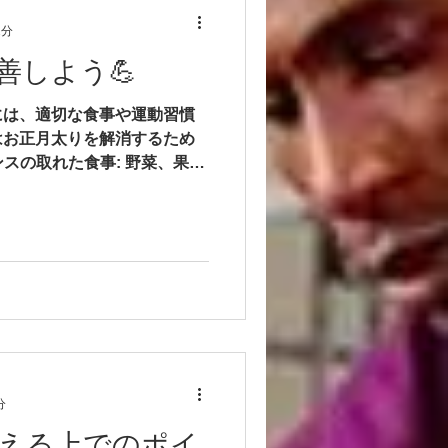
2分
善しよう💪
には、適切な食事や運動習慣
はお正月太りを解消するため
ンスの取れた食事: 野菜、果
脂質を含むバランスの取れた
物繊維を摂ることも大切で
分
える上でのポイ