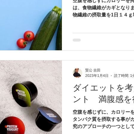
空腹を感じずにカロリーを
は、食物繊維がカギとなりま
物繊維の摂取量を1日１４ｇ
０％減につながり、4ヶ月で
体重減が起こったことが明
菜、全粒穀物といった高...
賢公 吉田
2023年1月4日
読了時間: 1
ダイエットを考
ント 満腹感を
空腹を感じずに、カロリー
タンパク質を摂取する事がカ
究のアプローチの一つとし
った時に感じる満腹感・満