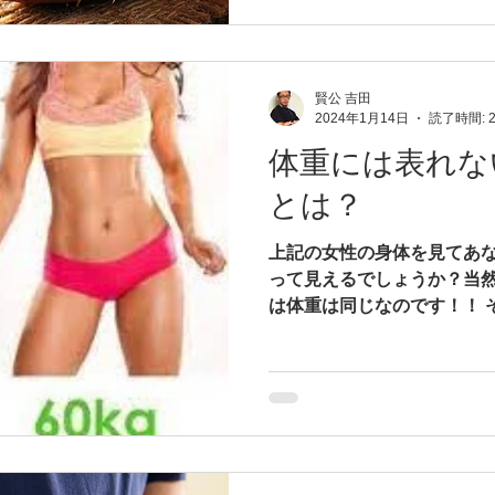
賢公 吉田
2024年1月14日
読了時間: 
体重には表れな
とは？
上記の女性の身体を見てあ
って見えるでしょうか？当
は体重は同じなのです！！ 
よりも筋肉は重い！！ 体を
ニングなどの運動を行うと
筋肉の量は増える事が...