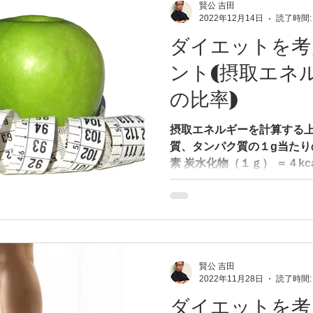
賢公 吉田
2022年12月14日
読了時間:
ダイエットを考
ント(摂取エネ
の比率)
摂取エネルギーを計算する
質、タンパク質の１g当たりの
素 炭水化物（１ｇ） ＝４kcal 脂質 （
白質 (１ｇ） ＝４kcal 摂取エネルギーの比率について 炭
水化物＝比率５０％...
賢公 吉田
2022年11月28日
読了時間:
ダイエットを考