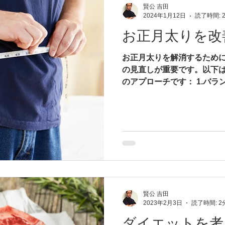
賢公 吉田
2024年1月12日
読了時間: 
お正月太りを改
お正月太りを解消するため
の見直しが重要です。以下
のアプローチです： 1.バラ
物、たんぱく質、健康的な
食事を心がけましょう。食
す。...
賢公 吉田
2023年2月3日
読了時間: 2
ダイエットを考