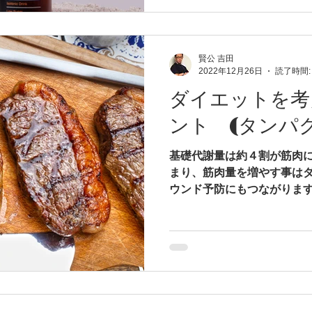
賢公 吉田
2022年12月26日
読了時間:
ダイエットを考
ント (タンパ
基礎代謝量は約４割が筋肉
まり、筋肉量を増やす事は
ウンド予防にもつながりま
と全体で約５０kcal近く
そのためには、まず筋肉を
摂ることが重要にな...