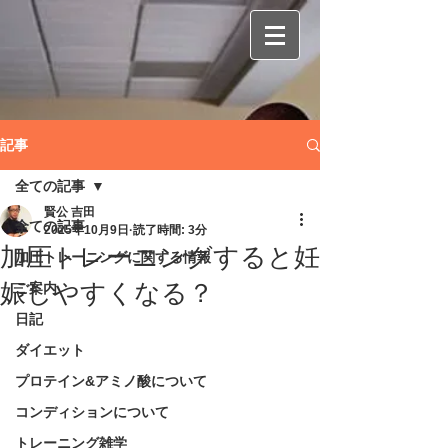
記事
全ての記事
賢公 吉田
全ての記事
2025年10月9日
読了時間: 3分
加圧トレーニングすると妊
加圧トレーニングに関する情報
娠しやすくなる？
ご案内
日記
ダイエット
プロテイン&アミノ酸について
コンディションについて
トレーニング雑学