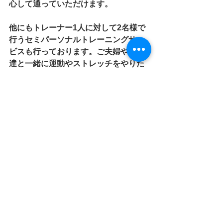
心して通っていただけます。
他にもトレーナー1人に対して2名様で
行うセミパーソナルトレーニングサー
ビスも行っております。ご夫婦やお友
達と一緒に運動やストレッチをやりた
い方にオススメです。
ジムの隣に駐車場ありますので遠方か
らも通いやすくなっております。 
興味
のある方はお気軽にお問い合わせくだ
さい。
千葉県印西市高花5丁目5−8ドリーム福
田101号室　 プライベートジムMOVIA
#加圧
#印西市
#パーソナル
#トレーニン
グ
#姿勢分析
#動作分析#セミパーソナル
加圧トレーニングに関する情報