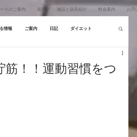
ースのご案内
場所
施設と器具紹介
料金案内
お問
る情報
ご案内
日記
ダイエット
コンディションについて
トレーニング雑学
貯筋！！運動習慣をつ