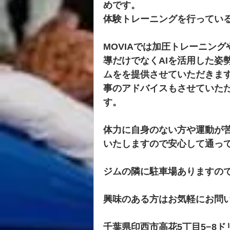
めです。
体験トレーニングを行ってい
MOVIAでは加圧トレーニン
導だけでなくAIを活用した姿
ムをを提供させていただきま
事のアドバイスもさせていた
す。
体力に自身のない方や運動が
いたしますので安心して通っ
ジムの隣に駐車場ありますの
興味のある方はお気軽にお問
千葉県印西市高花5丁目5−8ド