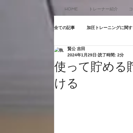
HOME
トレーナー紹介
コ
全ての記事
加圧トレーニングに関す
賢公 吉田
プロテイン&アミノ酸について
2024年1月29日
読了時間: 2分
使って貯める
所属団体&資格
ける