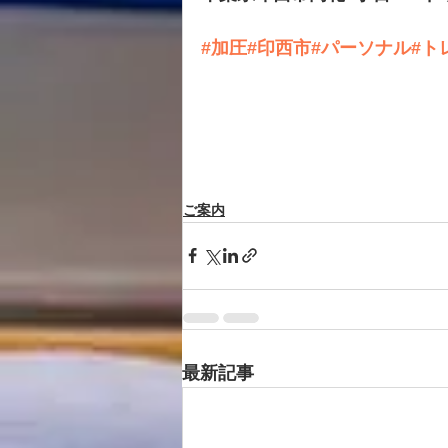
#加圧
#印西市
#パーソナル
#ト
ご案内
最新記事