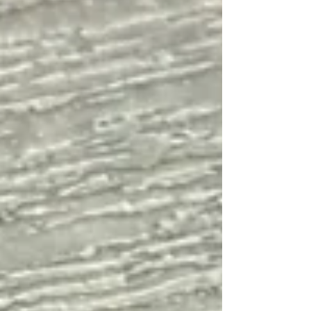
象：加圧トレーニング＆パーソナルトレーニング
をご希望の方限定
━━━━━━━━━━━━━━━ 🎁 キャンペーン
特典 ● 当日入会で 入会金 ¥3,300 → 【無料】 ●
当日回数券ご購入 先着3名様限定 ダイエット遺
伝子検査キットプレゼント🎁 ● 当日回数券ご購入
の方限定 回数券【特別割引】 ※さらにご購入い
ただいたお客様は回数券終了後も【ずっと同じ価
格】でご購入いただけます。
━━━━━━━━━━━━━━━ 新しい環境、新
しい季節。 身体も一緒にスタートしませんか？
MOVIAでは加圧トレーニングやパーソナルトレー
ニングなどのトレーニング指導だけでなくAIを活
用した姿勢分析や動作分析から個人に合わせた運
動プログラムをを提供させていただきます。また
ダイエット希望の方には体組成評価から食事のア
ドバイスもさせていただき無理なく継続できるメ
ニューを提供い