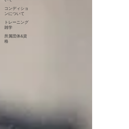
コンディショ
ンについて
トレーニング
雑学
所属団体&資
格