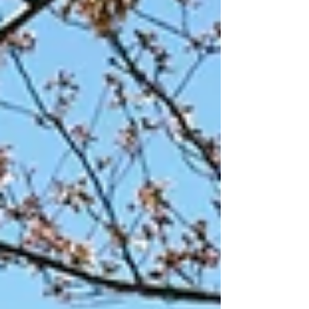
われない ✔ 行く理由より、行かない理由が勝つ
👉つまり “やらなくても成立する環境”にいるから
続かないだけです。 ★続けられる人の正体★ で
は、運動が続く人は何が違うのか？ それはシンプ
ルです。 👉 「続けられる仕組み」を持っているか
どうか 行く日が決まっている 誰かに見られている
やらない選択肢が少ない 👉これだけで、継続率は
一気に変わります。 パーソナルトレーニングの最
大の価値は「強制力」 ここが一番重要です。 パー
ソナルトレーニングは単なる指導ではなく、 “運動
を続けるための仕組み”そのものです。 具体的には
👇 ✔ 予約制 → やる日が自動的に決まる ✔ トレー
ナー