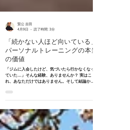
賢公 吉田
4月9日
読了時間: 3分
「続かない人ほど向いている」
パーソナルトレーニングの本当
の価値
「ジムに入会したけど、気づいたら行かなくなっ
ていた…」そんな経験、ありませんか？ 実はこ
れ、あなただけではありません。そして結論から
言うと―― 👉 続かない人ほど、パーソナルトレー
ニングに向いています。 なぜ人はトレーニングが
続かないのか？ 多くの人が「自分は意志が弱い」
と思いがちですが、それは 間違い です。 ✔ 仕事
で疲れている ✔ 今日はやらなくても誰にも何も言