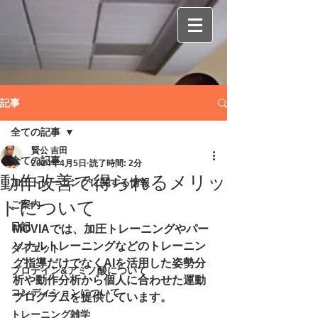
記事
全ての記事
賢公 吉田
全ての記事
2024年4月5日
読了時間: 2分
動作改善で得られるメリッ
加圧トレーニングに関する情報
トについて
ご案内
日記
MOVIAでは、
加圧トレーニングやパー
ソナルトレーニングなどのトレーニン
ダイエット
グ指導だけでなくAIを活用した姿勢分
プロテイン&アミノ酸について
析や動作分析から個人に合わせた運動
コンディションについて
プログラムを提供しています。
トレーニング雑学